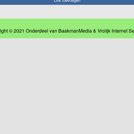
Link toevoegen
ight © 2021 Onderdeel van
BaakmanMedia
&
Vrolijk Internet S