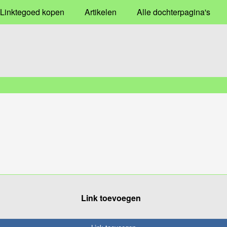
Linktegoed kopen
Artikelen
Alle dochterpagina's
Link toevoegen